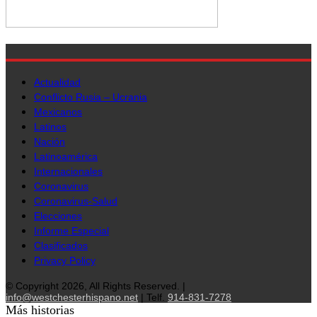
Actualidad
Conflicto Rusia – Ucrania
Mexicanos
Latinos
Nación
Latinoamérica
Internacionales
Coronavirus
Coronavirus-Salud
Elecciones
Informe Especial
Clasificados
Privacy Policy
© Copyright 2026, All Rights Reserved. |
info@westchesterhispano.net
| Telf.
914-831-7278
Más historias