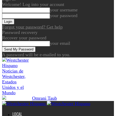
Welcome! Log into your account
your username
your password
Forgot your password? Get help
Password recovery
Recover your password
your email
A password will be e-mailed to you.
Noticias de
Westchester,
Estados
Unidos y el
Mundo
LOCAL