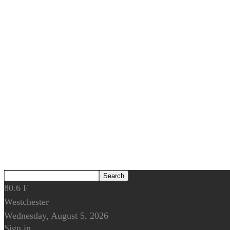
80.6
F
Westchester
Wednesday, August 5, 2026
Sign in