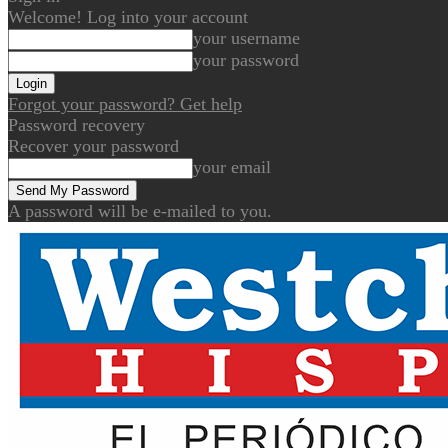
Welcome! Log into your account
your username
your password
Forgot your password? Get help
Password recovery
Recover your password
your email
A password will be e-mailed to you.