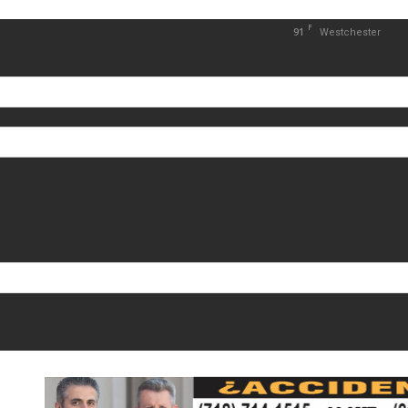
F
91
Westchester