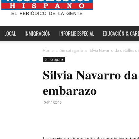
Westchester,
Estados
Unidos
y
el
LOCAL
INMIGRACIÓN
INFORME ESPECIAL
EDUCACIÓN & CAR
Mundo
Home
Sin categoría
Silvia Navarro da detalles 
Sin categoría
Silvia Navarro da 
embarazo
04/11/2015
La actriz se siente feliz de seguir trabaja