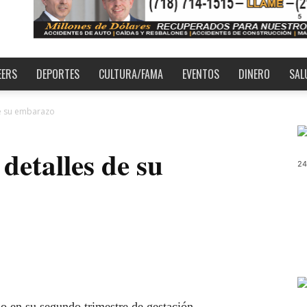
EERS
DEPORTES
CULTURA/FAMA
EVENTOS
DINERO
SAL
de su embarazo
detalles de su
24
ndo en su segundo trimestre de gestación