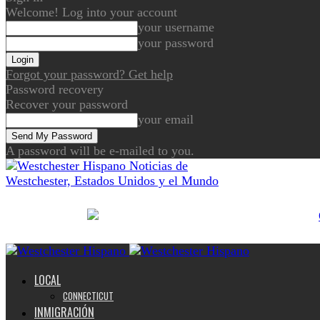
Welcome! Log into your account
your username
your password
Forgot your password? Get help
Password recovery
Recover your password
your email
A password will be e-mailed to you.
Noticias de
Westchester, Estados Unidos y el Mundo
LOCAL
CONNECTICUT
INMIGRACIÓN