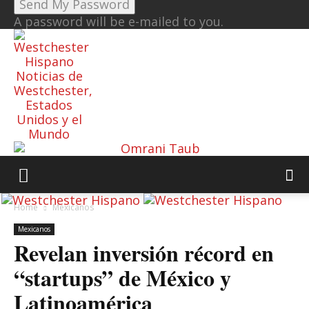
A password will be e-mailed to you.
Noticias de
Westchester,
Estados
Unidos y el
Mundo
Home
Mexicanos
Mexicanos
Revelan inversión récord en
“startups” de México y
Latinoamérica