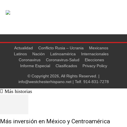
Actualidad
Conflicto Rusia – Ucrania
Mexicanos
Latinos
Nación
Latinoamérica
Internacionales
Coronavirus
Coronavirus-Salud
Elecciones
Informe Especial
Clasificados
Privacy Policy
© Copyright 2026, All Rights Reserved. |
info@westchesterhispano.net
| Telf.
914-831-7278
Más historias
Más inversión en México y Centroamérica