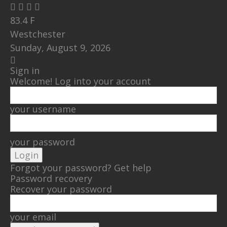
83.4
F
Westchester
Sunday, August 9, 2026
Sign in
Welcome! Log into your account
your username
your password
Forgot your password? Get help
Password recovery
Recover your password
your email