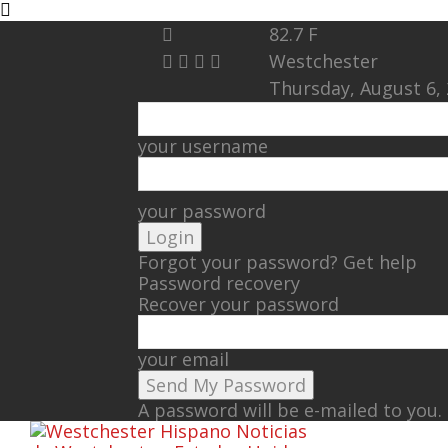
82.7
F
Westchester
Thursday, August 6,
your username
your password
Forgot your password? Get help
Password recovery
Recover your password
your email
A password will be e-mailed to you.
Noticias