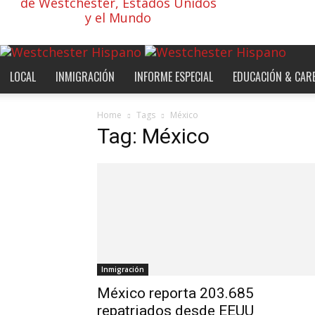
de Westchester, Estados Unidos
y el Mundo
LOCAL
INMIGRACIÓN
INFORME ESPECIAL
EDUCACIÓN & CAR
Home
Tags
México
Tag: México
Inmigración
México reporta 203.685
repatriados desde EEUU