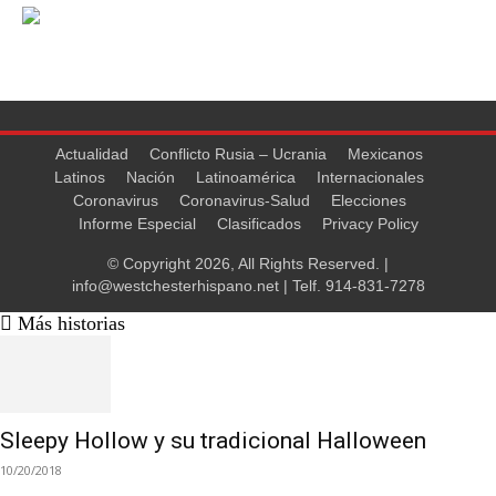
Actualidad
Conflicto Rusia – Ucrania
Mexicanos
Latinos
Nación
Latinoamérica
Internacionales
Coronavirus
Coronavirus-Salud
Elecciones
Informe Especial
Clasificados
Privacy Policy
© Copyright 2026, All Rights Reserved. |
info@westchesterhispano.net
| Telf.
914-831-7278
Más historias
Sleepy Hollow y su tradicional Halloween
10/20/2018