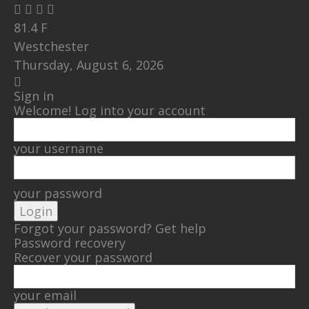
81.4
F
Westchester
Thursday, August 6, 2026
Sign in
Welcome! Log into your account
your username
your password
Forgot your password? Get help
Password recovery
Recover your password
your email