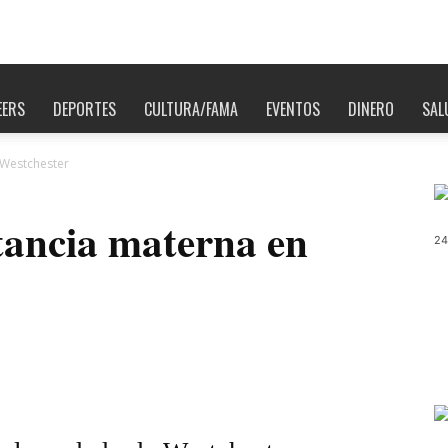
EERS
DEPORTES
CULTURA/FAMA
EVENTOS
DINERO
SAL
 Westchester
tancia materna en
24