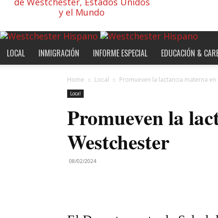
de Westchester, Estados Unidos
y el Mundo
LOCAL
INMIGRACIÓN
INFORME ESPECIAL
EDUCACIÓN & CAR
Home
Local
Promueven la lactancia materna en
Local
Promueven la lac
Westchester
08/02/2024