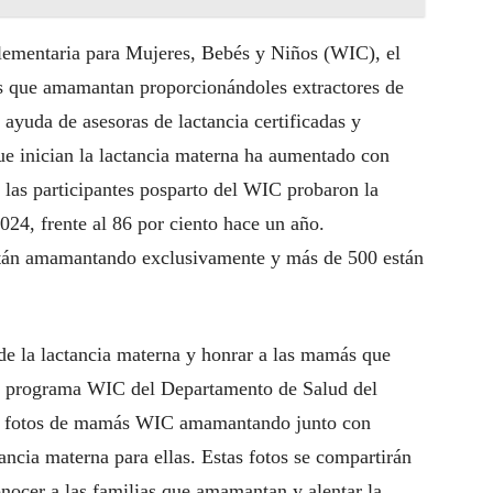
lementaria para Mujeres, Bebés y Niños (WIC), el
s que amamantan proporcionándoles extractores de
a ayuda de asesoras de lactancia certificadas y
ue inician la lactancia materna ha aumentado con
e las participantes posparto del WIC probaron la
024, frente al 86 por ciento hace un año.
tán amamantando exclusivamente y más de 500 están
de la lactancia materna y honrar a las mamás que
l programa WIC del Departamento de Salud del
do fotos de mamás WIC amamantando junto con
tancia materna para ellas. Estas fotos se compartirán
nocer a las familias que amamantan y alentar la