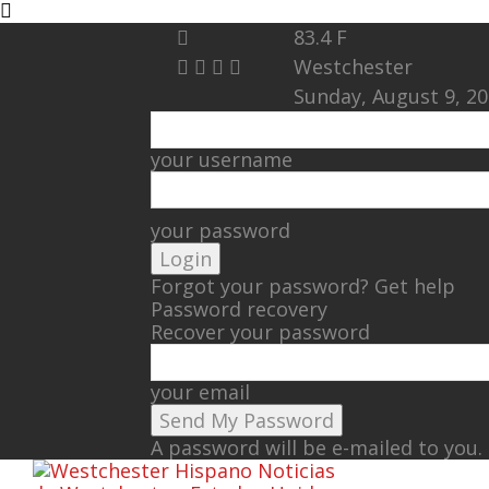
83.4
F
Westchester
Sunday, August 9, 2
your username
your password
Forgot your password? Get help
Password recovery
Recover your password
your email
A password will be e-mailed to you.
Noticias