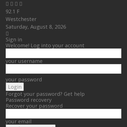
92.1
F
Westchester
Saturday, August 8, 2026
Sign in
Welcome! Log into your account
your username
your password
Forgot your password? Get help
Password recovery
Recover your password
your email