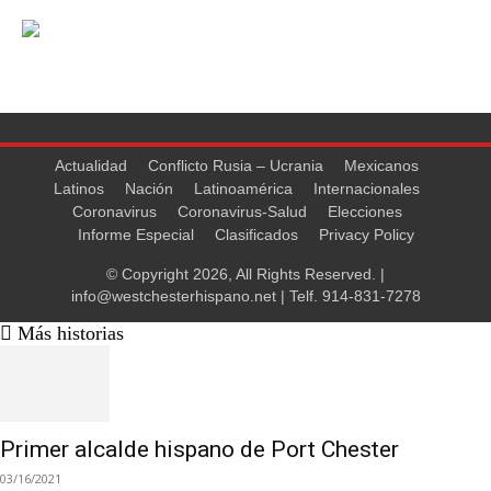
Actualidad
Conflicto Rusia – Ucrania
Mexicanos
Latinos
Nación
Latinoamérica
Internacionales
Coronavirus
Coronavirus-Salud
Elecciones
Informe Especial
Clasificados
Privacy Policy
© Copyright 2026, All Rights Reserved. |
info@westchesterhispano.net
| Telf.
914-831-7278
Más historias
Primer alcalde hispano de Port Chester
03/16/2021