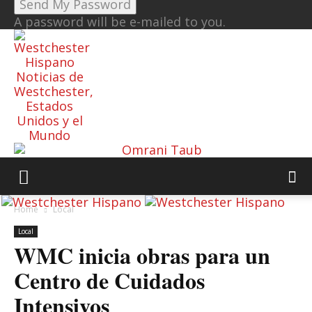
A password will be e-mailed to you.
Noticias de
Westchester,
Estados
Unidos y el
Mundo
Home
Local
Local
WMC inicia obras para un
Centro de Cuidados
Intensivos