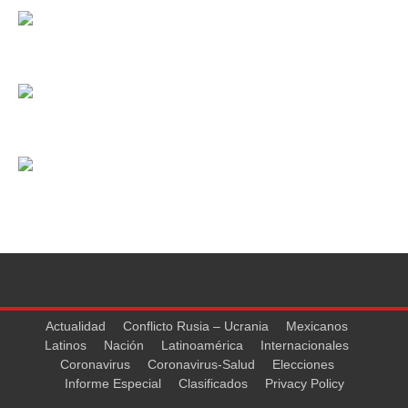
Actualidad
Conflicto Rusia – Ucrania
Mexicanos
Latinos
Nación
Latinoamérica
Internacionales
Coronavirus
Coronavirus-Salud
Elecciones
Informe Especial
Clasificados
Privacy Policy