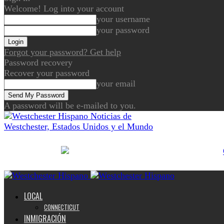
Welcome! Log into your account
your username
your password
Forgot your password? Get help
Password recovery
Recover your password
your email
A password will be e-mailed to you.
Noticias de
Westchester, Estados Unidos y el Mundo
LOCAL
CONNECTICUT
INMIGRACIÓN