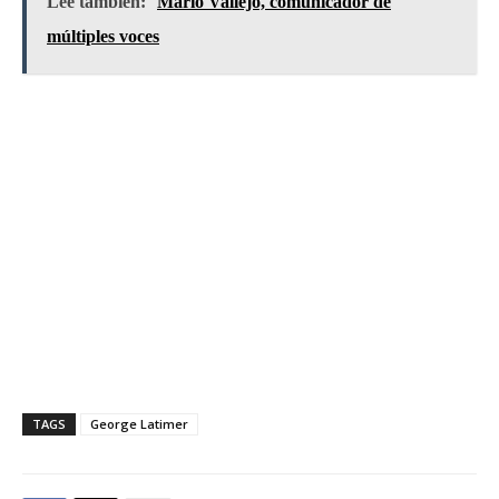
Lee también:
Mario Vallejo, comunicador de
múltiples voces
TAGS
George Latimer