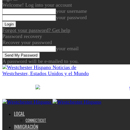
Welcome! Log into your account
your username
your password
Forgot your password? Get help
Password recovery
Recover your password
your email
A password will be e-mailed to you.
Noticias de
Westchester, Estados Unidos y el Mundo
LOCAL
CONNECTICUT
INMIGRACIÓN