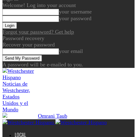
Welcome! Log into your account
your username
your password
Forgot your password? Get help
Password recovery
Recover your password
your email
A password will be e-mailed to you.
Noticias de
Westchester,
Estados
Unidos y el
Mundo
LOCAL