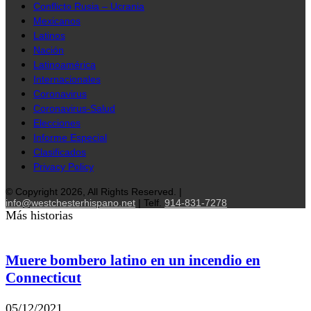
Conflicto Rusia – Ucrania
Mexicanos
Latinos
Nación
Latinoamérica
Internacionales
Coronavirus
Coronavirus-Salud
Elecciones
Informe Especial
Clasificados
Privacy Policy
© Copyright 2026, All Rights Reserved. |
info@westchesterhispano.net
| Telf.
914-831-7278
Más historias
Muere bombero latino en un incendio en
Connecticut
05/12/2021