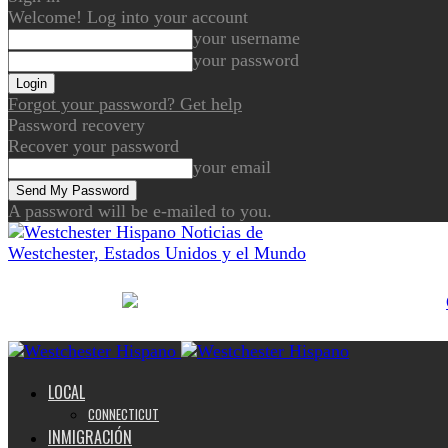
Welcome! Log into your account
your username
your password
Forgot your password? Get help
Password recovery
Recover your password
your email
A password will be e-mailed to you.
Noticias de
Westchester, Estados Unidos y el Mundo
LOCAL
CONNECTICUT
INMIGRACIÓN