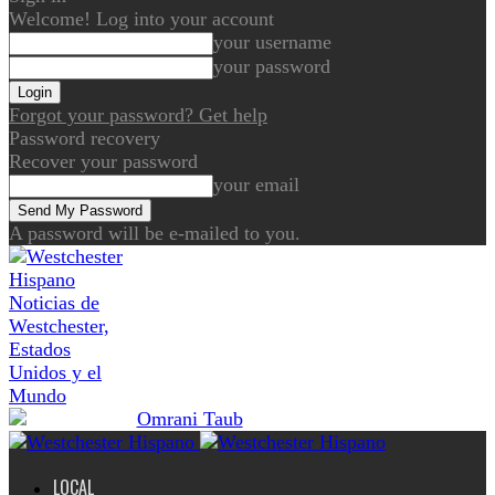
Welcome! Log into your account
your username
your password
Forgot your password? Get help
Password recovery
Recover your password
your email
A password will be e-mailed to you.
Noticias de
Westchester,
Estados
Unidos y el
Mundo
LOCAL