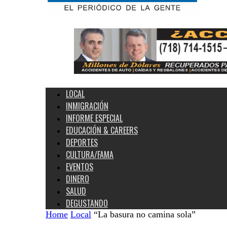
Estados
Unidos
y
el
Mundo
LOCAL
INMIGRACIÓN
INFORME ESPECIAL
EDUCACIÓN & CAREERS
DEPORTES
CULTURA/FAMA
EVENTOS
DINERO
SALUD
DEGUSTANDO
Home
Local
“La basura no camina sola”