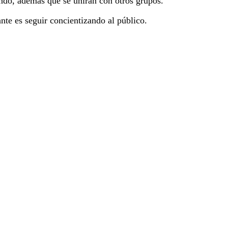
ndo, además que se unirán con otros grupos.
te es seguir concientizando al público.