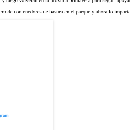
a y luego volverán en la próxima primavera para seguir apoya
o de contenedores de basura en el parque y ahora lo importan
agram