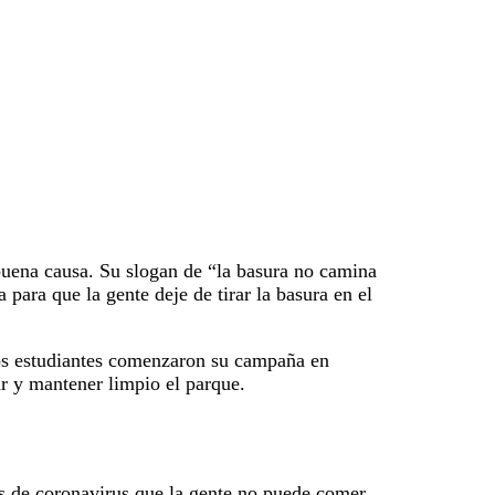
 buena causa. Su slogan de “la basura no camina
para que la gente deje de tirar la basura en el
los estudiantes comenzaron su campaña en
ar y mantener limpio el parque.
os de coronavirus que la gente no puede comer