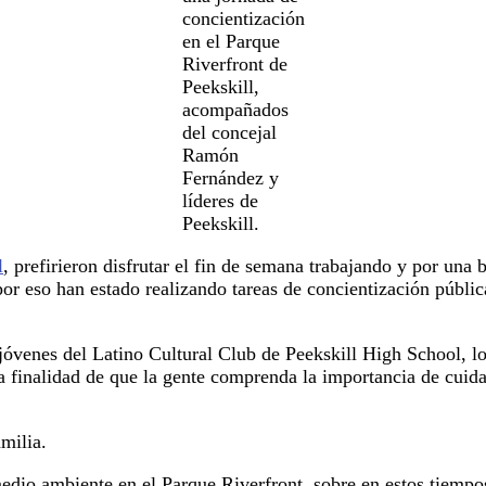
concientización
en el Parque
Riverfront de
Peekskill,
acompañados
del concejal
Ramón
Fernández y
líderes de
Peekskill.
l
, prefirieron disfrutar el fin de semana trabajando y por una
r eso han estado realizando tareas de concientización pública 
 jóvenes del Latino Cultural Club de Peekskill High School, 
a finalidad de que la gente comprenda la importancia de cuid
milia.
medio ambiente en el Parque Riverfront, sobre en estos tiemp