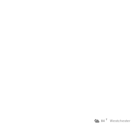
F
84
Westchester