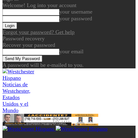
Welcome! Log into your account
your username
your password
Forgot your password? Get help
Password recovery
Recover your password
your email
A password will be e-mailed to you.
Noticias de
Westchester,
Estados
Unidos y el
Mundo