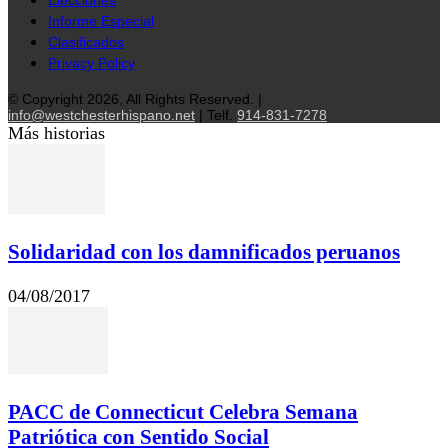
Informe Especial
Clasificados
Privacy Policy
© Copyright 2026, All Rights Reserved. |
info@westchesterhispano.net
| Telf.
914-831-7278
Más historias
Solidaridad con los damnificados peruanos
04/08/2017
PACC de Connecticut Celebra Semana
Patriótica con Sentido Social