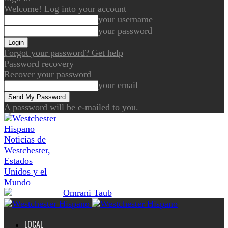
Welcome! Log into your account
your username
your password
Forgot your password? Get help
Password recovery
Recover your password
your email
A password will be e-mailed to you.
Noticias de
Westchester,
Estados
Unidos y el
Mundo
LOCAL