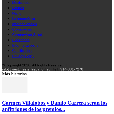
Mexicanos
Latinos
Nación
Latinoamérica
Internacionales
Coronavirus
Coronavirus-Salud
Elecciones
Informe Especial
Clasificados
Privacy Policy
© Copyright 2026, All Rights Reserved. |
info@westchesterhispano.net
| Telf.
914-831-7278
Más historias
Carmen Villalobos y Danilo Carrera serán los
anfitriones de los premios...