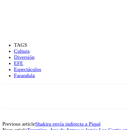
TAGS
Cultura
Diversión
EFE
Espectáculos
Farandula
Previous article
Shakira envía indirecta a Piqué
Next article
Tarantino, Ana de Armas y Jamie Lee Curtis en