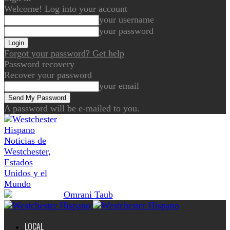
Welcome! Log into your account
your username
your password
Forgot your password? Get help
Password recovery
Recover your password
your email
A password will be e-mailed to you.
Noticias de
Westchester,
Estados
Unidos y el
Mundo
LOCAL