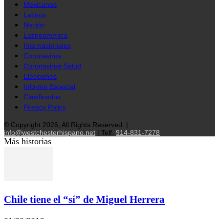
Mexicanos
Latinos
Nación
Latinoamérica
Internacionales
Coronavirus
Coronavirus-Salud
Elecciones
Informe Especial
Clasificados
Privacy Policy
© Copyright 2026, All Rights Reserved. |
info@westchesterhispano.net
| Telf.
914-831-7278
Más historias
Chile tiene el “sí” de Miguel Herrera