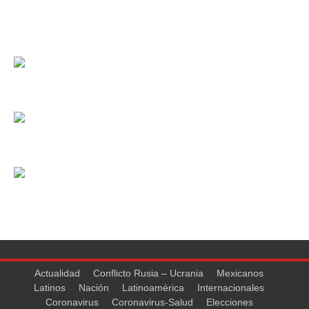
Actualidad
Conflicto Rusia – Ucrania
Mexicanos
Latinos
Nación
Latinoamérica
Internacionales
Coronavirus
Coronavirus-Salud
Elecciones