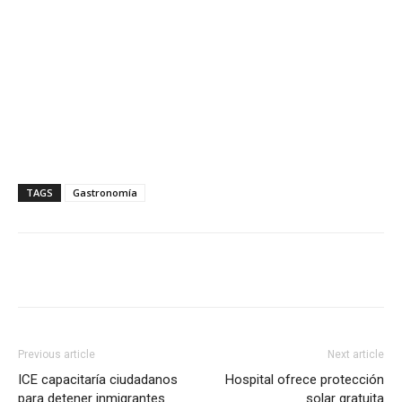
TAGS
Gastronomía
Previous article
Next article
ICE capacitaría ciudadanos
Hospital ofrece protección
para detener inmigrantes
solar gratuita