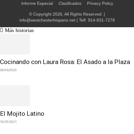
Informe Especial
Clasificados
Privacy Policy
© Copyright 2026, All Rights Reserved. |
info@westchesterhispano.net
| Telf.
914-831-7278
Más historias
Cocinando con Laura Rosa: El Asado a la Plaza
08/06/2020
El Mojito Latino
10/29/2021