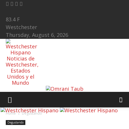
83.4
F
Westchester
Thursday, August 6, 2026
Noticias de
Westchester,
Estados
Unidos y el
Mundo
Home
Degustando
Degustando