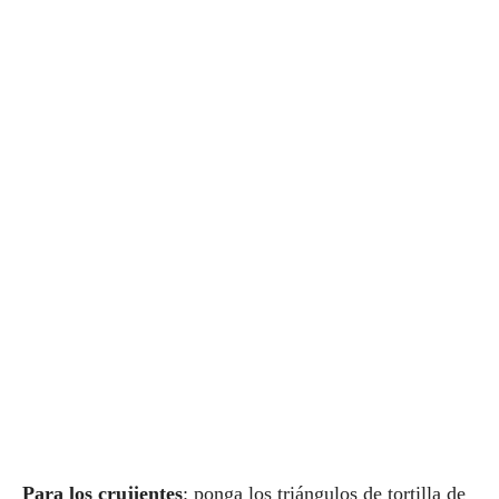
Para los crujientes
: ponga los triángulos de tortilla de