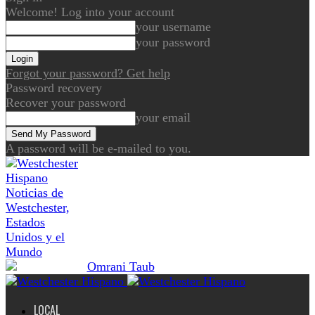
Welcome! Log into your account
your username
your password
Forgot your password? Get help
Password recovery
Recover your password
your email
A password will be e-mailed to you.
Noticias de
Westchester,
Estados
Unidos y el
Mundo
LOCAL