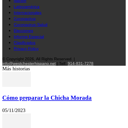
Nación
Latinoamérica
Internacionales
Coronavirus
Coronavirus-Salud
Elecciones
Informe Especial
Clasificados
Privacy Policy
© Copyright 2026, All Rights Reserved. |
info@westchesterhispano.net
| Telf.
914-831-7278
Más historias
Cómo preparar la Chicha Morada
05/11/2023