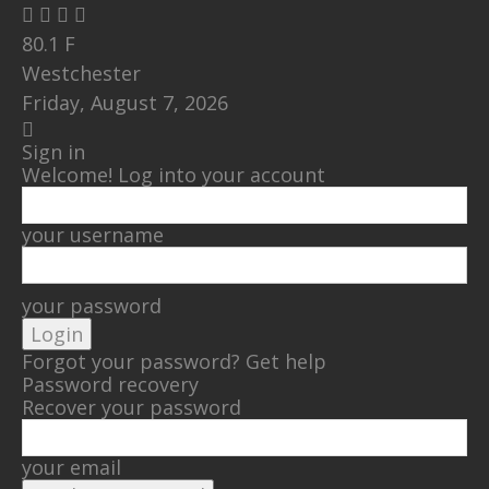
80.1
F
Westchester
Friday, August 7, 2026
Sign in
Welcome! Log into your account
your username
your password
Forgot your password? Get help
Password recovery
Recover your password
your email