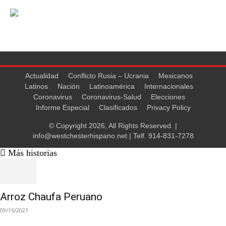
Actualidad
Conflicto Rusia – Ucrania
Mexicanos
Latinos
Nación
Latinoamérica
Internacionales
Coronavirus
Coronavirus-Salud
Elecciones
Informe Especial
Clasificados
Privacy Policy
© Copyright 2026, All Rights Reserved. |
info@westchesterhispano.net
| Telf.
914-831-7278
Más historias
Arroz Chaufa Peruano
09/15/2021