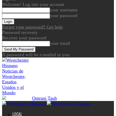
Welcome! Log into your account
your username
your password
Forgot your password? Get help
Password recovery
Recover your password
your email
A password will be e-mailed to you.
Noticias de
Westchester,
Estados
Unidos y el
Mundo
LOCAL