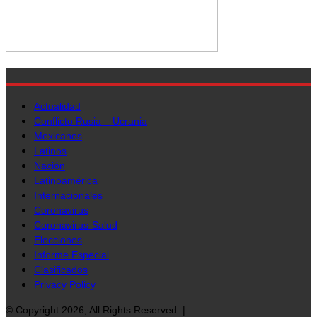
Actualidad
Conflicto Rusia – Ucrania
Mexicanos
Latinos
Nación
Latinoamérica
Internacionales
Coronavirus
Coronavirus-Salud
Elecciones
Informe Especial
Clasificados
Privacy Policy
© Copyright 2026, All Rights Reserved. |