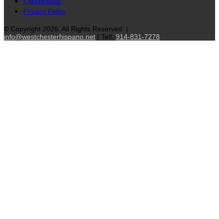
Clasificados
Privacy Policy
© Copyright 2026, All Rights Reserved. |
info@westchesterhispano.net
| Telf.
914-831-7278