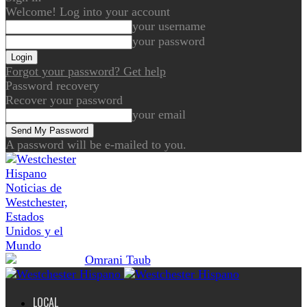
Welcome! Log into your account
your username
your password
Forgot your password? Get help
Password recovery
Recover your password
your email
A password will be e-mailed to you.
Noticias de
Westchester,
Estados
Unidos y el
Mundo
LOCAL