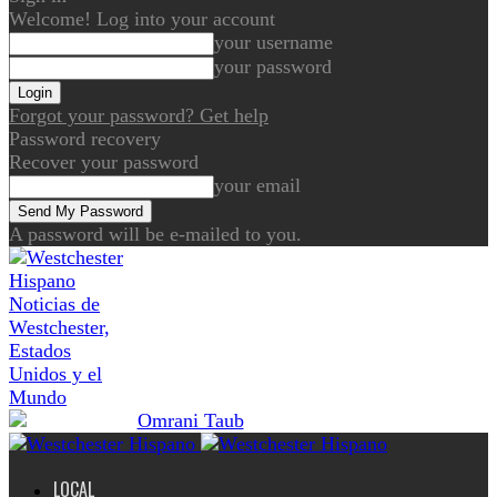
Welcome! Log into your account
your username
your password
Forgot your password? Get help
Password recovery
Recover your password
your email
A password will be e-mailed to you.
Noticias de
Westchester,
Estados
Unidos y el
Mundo
LOCAL