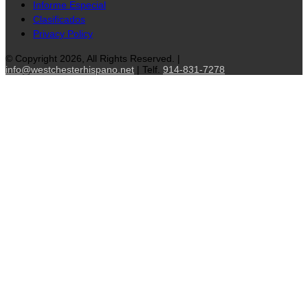
Informe Especial
Clasificados
Privacy Policy
© Copyright 2026, All Rights Reserved. |
info@westchesterhispano.net
| Telf.
914-831-7278