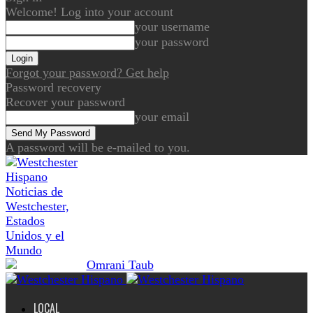
Welcome! Log into your account
your username
your password
Forgot your password? Get help
Password recovery
Recover your password
your email
A password will be e-mailed to you.
Noticias de
Westchester,
Estados
Unidos y el
Mundo
LOCAL