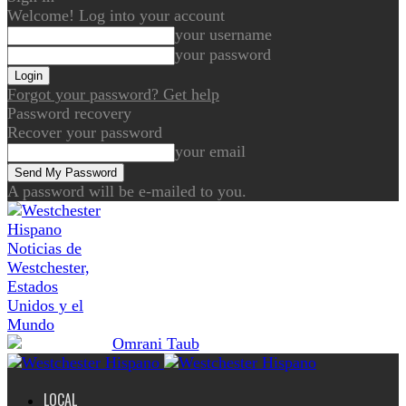
Welcome! Log into your account
your username
your password
Forgot your password? Get help
Password recovery
Recover your password
your email
A password will be e-mailed to you.
Noticias de
Westchester,
Estados
Unidos y el
Mundo
LOCAL