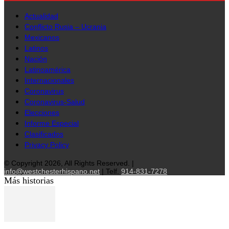
Actualidad
Conflicto Rusia – Ucrania
Mexicanos
Latinos
Nación
Latinoamérica
Internacionales
Coronavirus
Coronavirus-Salud
Elecciones
Informe Especial
Clasificados
Privacy Policy
© Copyright 2026, All Rights Reserved. |
info@westchesterhispano.net
| Telf.
914-831-7278
Más historias