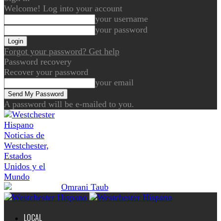
Welcome! Log into your account
your username
your password
Forgot your password? Get help
Password recovery
Recover your password
your email
A password will be e-mailed to you.
Noticias de
Westchester,
Estados
Unidos y el
Mundo
LOCAL