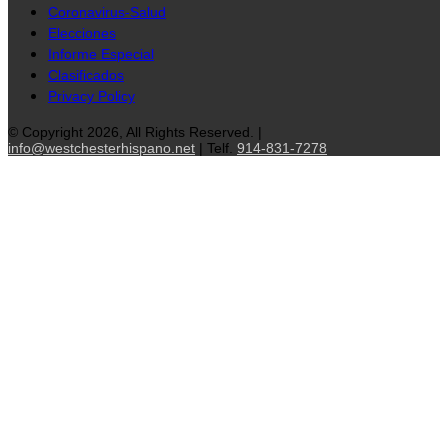
Coronavirus-Salud
Elecciones
Informe Especial
Clasificados
Privacy Policy
© Copyright 2026, All Rights Reserved. |
info@westchesterhispano.net
| Telf.
914-831-7278