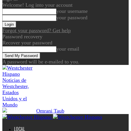
Welcome! Log into your account
your username
your password
Forgot your password? Get help
Password recovery
Recover your password
your email
A password will be e-mailed to you.
Noticias de
Westchester,
Estados
Unidos y el
Mundo
LOCAL