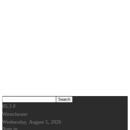
85.3
F
Westchester
Wednesday, August 5, 2026
Sign in