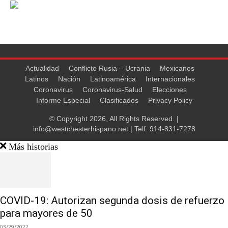
Actualidad
Conflicto Rusia – Ucrania
Mexicanos
Latinos
Nación
Latinoamérica
Internacionales
Coronavirus
Coronavirus-Salud
Elecciones
Informe Especial
Clasificados
Privacy Policy
© Copyright 2026, All Rights Reserved. |
info@westchesterhispano.net
| Telf.
914-831-7278
Más historias
COVID-19: Autorizan segunda dosis de refuerzo
para mayores de 50
03/29/2022