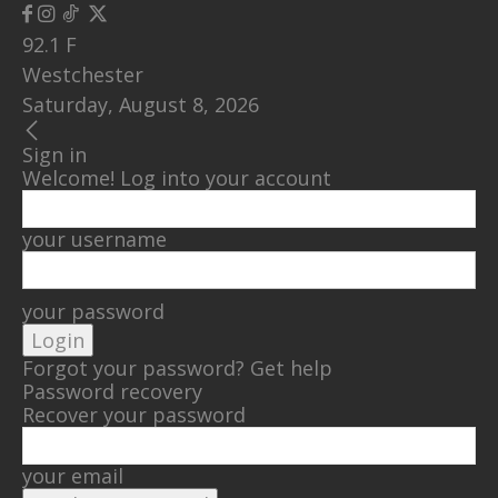
92.1
F
Westchester
Saturday, August 8, 2026
Sign in
Welcome! Log into your account
your username
your password
Forgot your password? Get help
Password recovery
Recover your password
your email