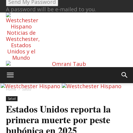
A password will be e-mailed to you.
Noticias de
Westchester,
Estados
Unidos y el
Mundo
Home
Salud
Salud
Estados Unidos reporta la
primera muerte por peste
bubónica en 2025