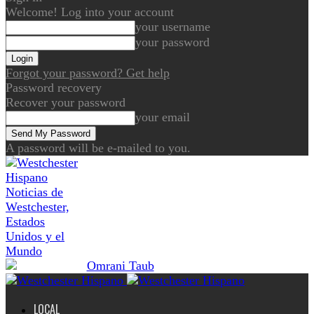
Welcome! Log into your account
your username
your password
Forgot your password? Get help
Password recovery
Recover your password
your email
A password will be e-mailed to you.
Noticias de
Westchester,
Estados
Unidos y el
Mundo
LOCAL