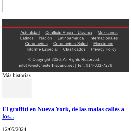
Actualidad
Conflicto Rusia – Ucrania
Mexicanos
Latinos
Nación
Latinoamérica
Internacionales
Coronavirus
Coronavirus-Salud
Elecciones
Informe Especial
Clasificados
Privacy Policy
© Copyright 2026, All Rights Reserved. |
info@westchesterhispano.net
| Telf.
914-831-7278
Más historias
El graffiti en Nueva York, de las malas calles a
los...
12/05/2024