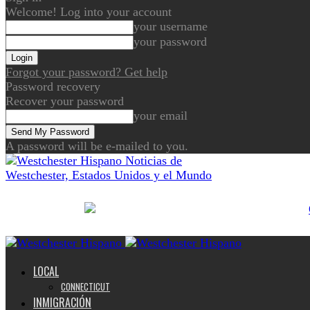
Welcome! Log into your account
your username
your password
Forgot your password? Get help
Password recovery
Recover your password
your email
A password will be e-mailed to you.
Noticias de
Westchester, Estados Unidos y el Mundo
LOCAL
CONNECTICUT
INMIGRACIÓN