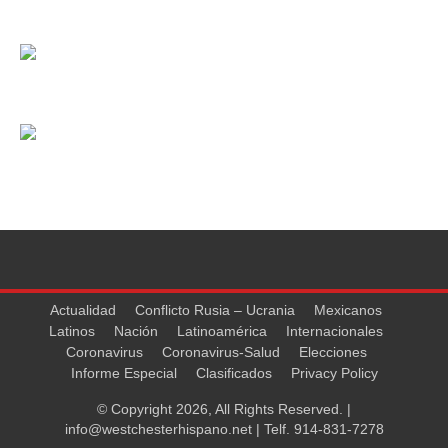
Actualidad
Conflicto Rusia – Ucrania
Mexicanos
Latinos
Nación
Latinoamérica
Internacionales
Coronavirus
Coronavirus-Salud
Elecciones
Informe Especial
Clasificados
Privacy Policy
© Copyright 2026, All Rights Reserved. |
info@westchesterhispano.net
| Telf.
914-831-7278