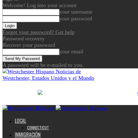
Welcome! Log into your account
your username
your password
Forgot your password? Get help
Password recovery
Recover your password
your email
A password will be e-mailed to you.
Noticias de
Westchester, Estados Unidos y el Mundo
LOCAL
CONNECTICUT
INMIGRACIÓN