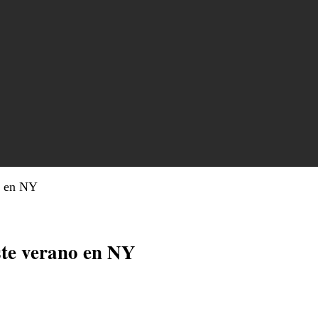
o en NY
ste verano en NY