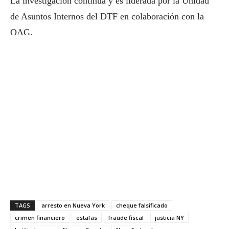
La investigación continúa y es liderada por la Unidad
de Asuntos Internos del DTF en colaboración con la
OAG.
TAGS
arresto en Nueva York
cheque falsificado
crimen financiero
estafas
fraude fiscal
justicia NY