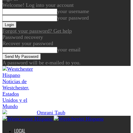
Welcome! Log into your account
your username
your password
Forgot your password? Get help
Password recovery
Recover your password
your email
A password will be e-mailed to you.
Noticias de
Westchester,
Estados
Unidos y el
Mundo
LOCAL