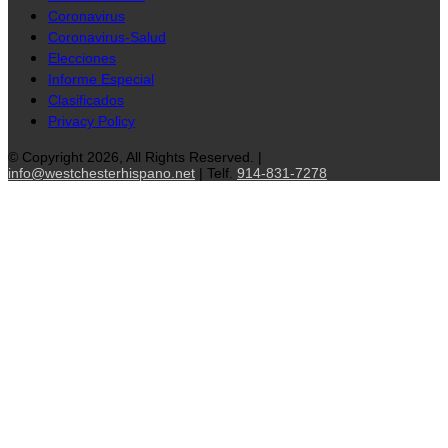
Coronavirus
Coronavirus-Salud
Elecciones
Informe Especial
Clasificados
Privacy Policy
© Copyright 2026, All Rights Reserved. |
info@westchesterhispano.net
| Telf.
914-831-7278