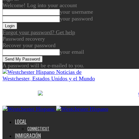
Welcome! Log into your account
your username
your password
Forgot your password? Get help
Password recovery
Recover your password
your email
A password will be e-mailed to you.
Noticias de
Westchester, Estados Unidos y el Mundo
LOCAL
CONNECTICUT
INMIGRACIÓN