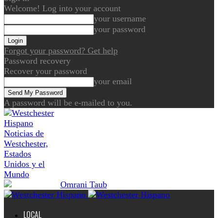
Welcome! Log into your account
your username
your password
Forgot your password? Get help
Password recovery
Recover your password
your email
A password will be e-mailed to you.
Noticias de
Westchester,
Estados
Unidos y el
Mundo
LOCAL