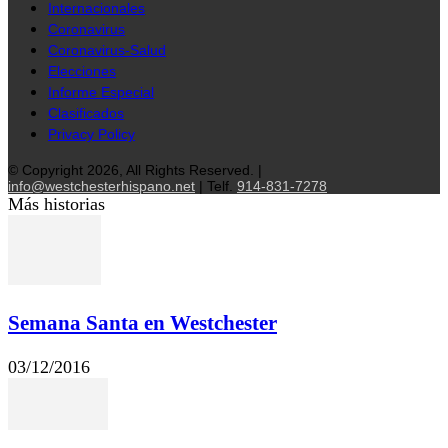
Internacionales
Coronavirus
Coronavirus-Salud
Elecciones
Informe Especial
Clasificados
Privacy Policy
© Copyright 2026, All Rights Reserved. |
info@westchesterhispano.net
| Telf.
914-831-7278
Más historias
Semana Santa en Westchester
03/12/2016