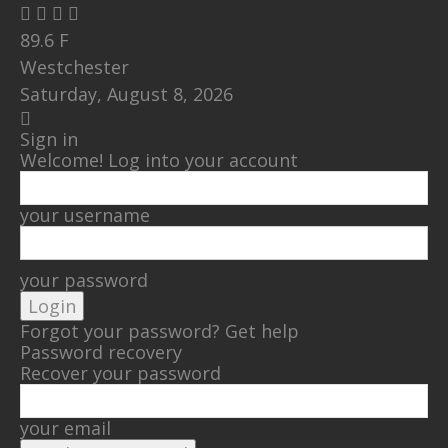
89.6
F
Westchester
Saturday, August 8, 2026
Sign in
Welcome! Log into your account
your username
your password
Forgot your password? Get help
Password recovery
Recover your password
your email