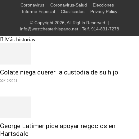
Coronavirus
Coronavirus-Salud
Elecciones
Informe Especial
Clasificados
Privacy Policy
© Copyright 2026, All Rights Reserved. |
info@westchesterhispano.net
| Telf.
914-831-7278
Más historias
Colate niega querer la custodia de su hijo
02/12/2021
George Latimer pide apoyar negocios en
Hartsdale