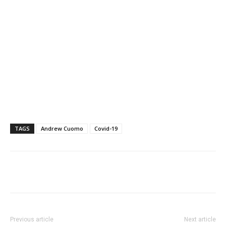
TAGS
Andrew Cuomo
Covid-19
Previous article
Next article