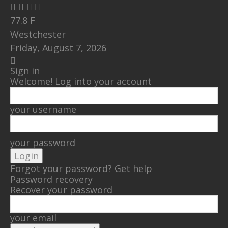
77.8
F
Westchester
Friday, August 7, 2026
Sign in
Welcome! Log into your account
your username
your password
Forgot your password? Get help
Password recovery
Recover your password
your email