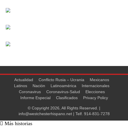
Actualidad
Conflicto Rusia – Ucrania
Mexicanos
Latinos
Nación
Latinoamérica
Internacionales
Coronavirus
Coronavirus-Salud
Elecciones
Informe Especial
Clasificados
Privacy Policy
© Copyright 2026, All Rights Reserved. |
info@westchesterhispano.net
| Telf.
914-831-7278
Más historias