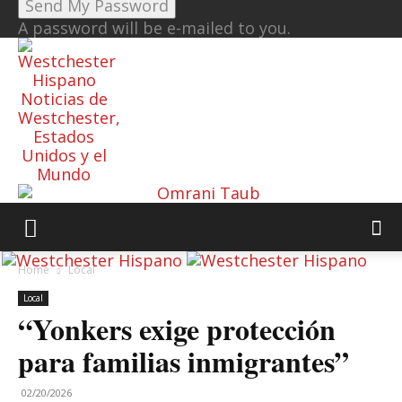
A password will be e-mailed to you.
Noticias de
Westchester,
Estados
Unidos y el
Mundo
Home
Local
Local
“Yonkers exige protección
para familias inmigrantes”
02/20/2026