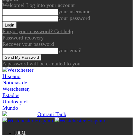
Welcome! Log into your account
your username
your password
Forgot your password? Get help
Password recovery
Recover your password
your email
A password will be e-mailed to you.
Noticias de
Westchester,
Estados
Unidos y el
Mundo
LOCAL