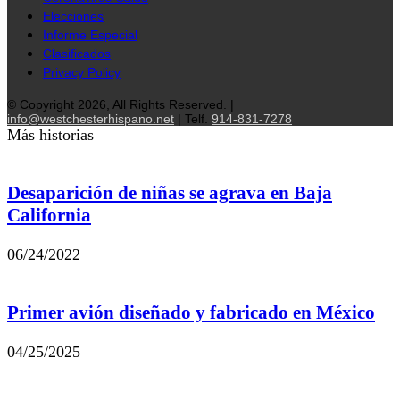
Elecciones
Informe Especial
Clasificados
Privacy Policy
© Copyright 2026, All Rights Reserved. |
info@westchesterhispano.net
| Telf.
914-831-7278
Más historias
Desaparición de niñas se agrava en Baja
California
06/24/2022
Primer avión diseñado y fabricado en México
04/25/2025