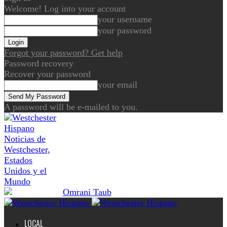
Welcome! Log into your account
your username
your password
Forgot your password? Get help
Password recovery
Recover your password
your email
A password will be e-mailed to you.
Noticias de
Westchester,
Estados
Unidos y el
Mundo
LOCAL