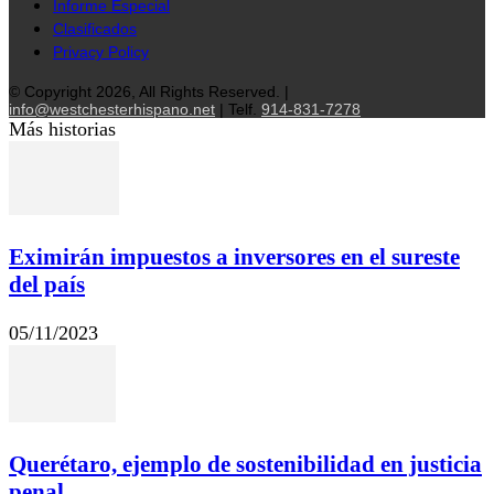
Informe Especial
Clasificados
Privacy Policy
© Copyright 2026, All Rights Reserved. |
info@westchesterhispano.net
| Telf.
914-831-7278
Más historias
Eximirán impuestos a inversores en el sureste
del país
05/11/2023
Querétaro, ejemplo de sostenibilidad en justicia
penal