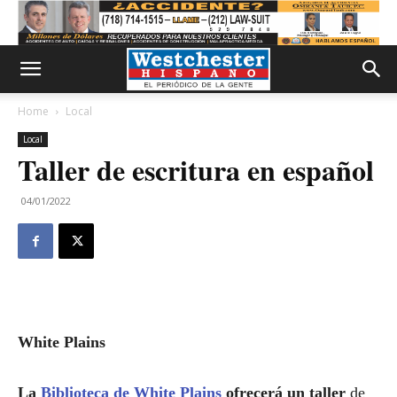
Home
Local
Local
Taller de escritura en español
04/01/2022
White Plains
La
Biblioteca de White Plains
ofrecerá un taller
de