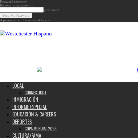
Password recovery
Recover your password
your email
A password will be e-mailed to you.
Noticias
de
Westchester,
Estados
Unidos
y
el
Mundo
LOCAL
CONNECTICUT
INMIGRACIÓN
INFORME ESPECIAL
EDUCACIÓN & CAREERS
DEPORTES
COPA MUNDIAL 2026
CULTURA/FAMA