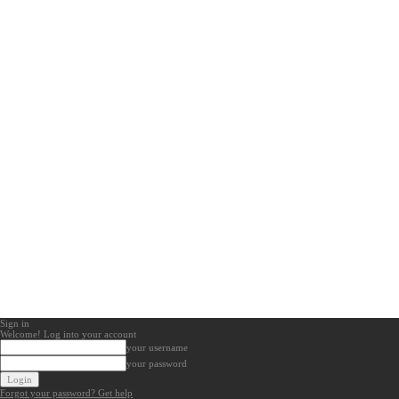
Sign in
Welcome! Log into your account
your username
your password
Forgot your password? Get help