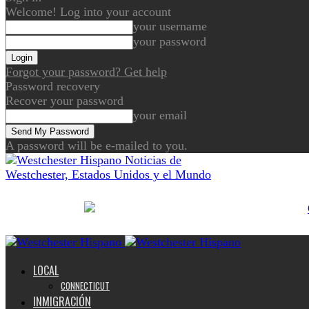
Welcome! Log into your account
your username
your password
Forgot your password? Get help
Password recovery
Recover your password
your email
A password will be e-mailed to you.
Noticias de
Westchester, Estados Unidos y el Mundo
LOCAL
CONNECTICUT
INMIGRACIÓN