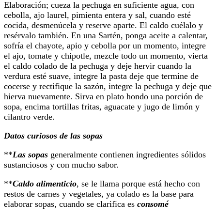
Elaboración; cueza la pechuga en suficiente agua, con
cebolla, ajo laurel, pimienta entera y sal, cuando esté
cocida, desmenúcela y reserve aparte. El caldo cuélalo y
resérvalo también. En una Sartén, ponga aceite a calentar,
sofría el chayote, apio y cebolla por un momento, integre
el ajo, tomate y chipotle, mezcle todo un momento, vierta
el caldo colado de la pechuga y deje hervir cuando la
verdura esté suave, integre la pasta deje que termine de
cocerse y rectifique la sazón, integre la pechuga y deje que
hierva nuevamente. Sirva en plato hondo una porción de
sopa, encima tortillas fritas, aguacate y jugo de limón y
cilantro verde.
Datos curiosos de las sopas
**
Las sopas
generalmente contienen ingredientes sólidos
sustanciosos y con mucho sabor.
**
Caldo alimenticio
, se le llama porque está hecho con
restos de carnes y vegetales, ya colado es la base para
elaborar sopas, cuando se clarifica es
consomé