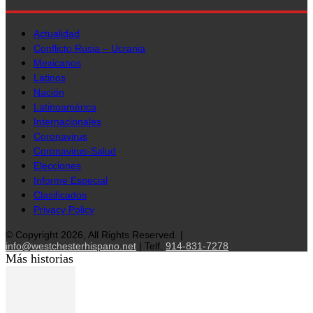
Actualidad
Conflicto Rusia – Ucrania
Mexicanos
Latinos
Nación
Latinoamérica
Internacionales
Coronavirus
Coronavirus-Salud
Elecciones
Informe Especial
Clasificados
Privacy Policy
© Copyright 2026, All Rights Reserved. |
info@westchesterhispano.net
| Telf.
914-831-7278
Más historias