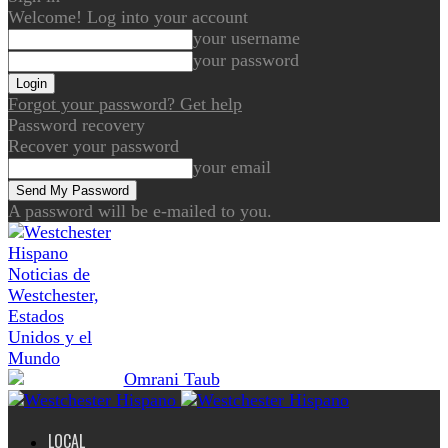
Welcome! Log into your account
your username
your password
Forgot your password? Get help
Password recovery
Recover your password
your email
A password will be e-mailed to you.
Noticias de
Westchester,
Estados
Unidos y el
Mundo
LOCAL