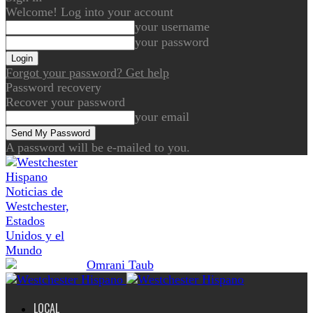
Welcome! Log into your account
your username
your password
Forgot your password? Get help
Password recovery
Recover your password
your email
A password will be e-mailed to you.
Noticias de
Westchester,
Estados
Unidos y el
Mundo
LOCAL