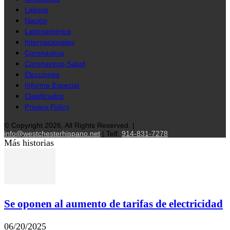
Latinos
Nación
Latinoamérica
Internacionales
Coronavirus
Coronavirus-Salud
Elecciones
Informe Especial
Clasificados
Privacy Policy
© Copyright 2026, All Rights Reserved. |
info@westchesterhispano.net
| Telf.
914-831-7278
Más historias
Se oponen al aumento de tarifas de electricidad
06/20/2025