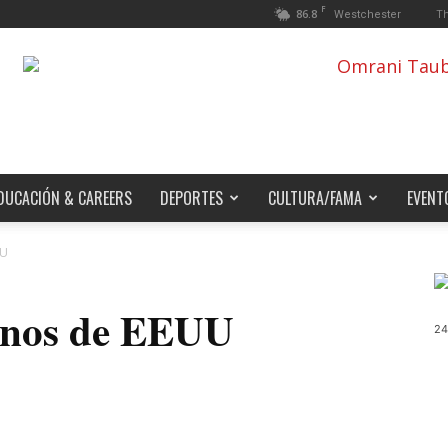
F
86.8
Th
Westchester
DUCACIÓN & CAREERS
DEPORTES
CULTURA/FAMA
EVENT
UU
anos de EEUU
24